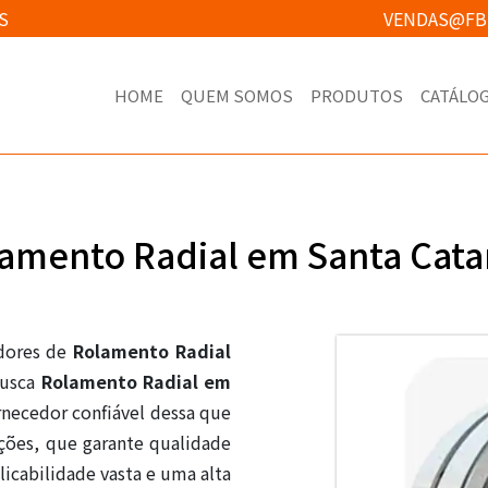
S
VENDAS@FB
HOME
QUEM SOMOS
PRODUTOS
CATÁLO
amento Radial em Santa Cata
edores de
Rolamento Radial
busca
Rolamento Radial em
necedor confiável dessa que
ções, que garante qualidade
licabilidade vasta e uma alta