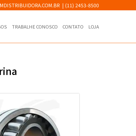
MDISTRIBUIDORA.COM.BR
|
(11) 2453-8500
GOS
TRABALHE CONOSCO
CONTATO
LOJA
rina