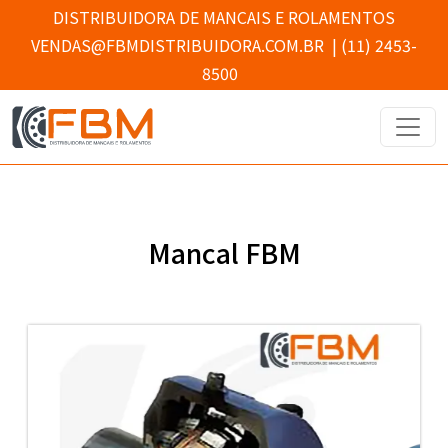
DISTRIBUIDORA DE MANCAIS E ROLAMENTOS
VENDAS@FBMDISTRIBUIDORA.COM.BR
|
(11) 2453-
8500
Mancal FBM