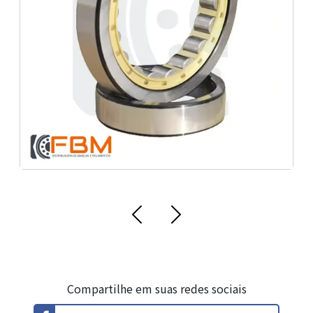
Fornecedores de rolamentos industriais
Loja de Rolamentos SKF em Macapá
Compartilhe em suas redes sociais