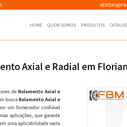
S
VENDAS@FB
HOME
QUEM SOMOS
PRODUTOS
CATÁLO
nto Axial e Radial em Floria
dores de
Rolamento Axial e
em busca
Rolamento Axial e
or um fornecedor confiável
sas aplicações, que garante
uem uma aplicabilidade vasta