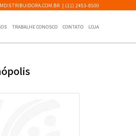
MDISTRIBUIDORA.COM.BR
|
(11) 2453-8500
GOS
TRABALHE CONOSCO
CONTATO
LOJA
nópolis