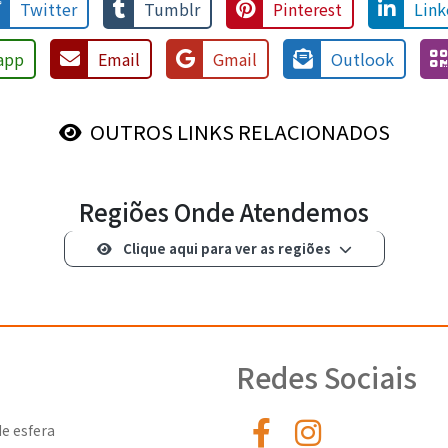
Twitter
Tumblr
Pinterest
Link
app
Email
Gmail
Outlook
OUTROS LINKS RELACIONADOS
Regiões Onde Atendemos
Clique aqui para ver as regiões
Redes Sociais
e esfera