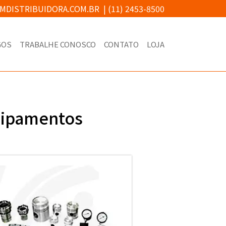
MDISTRIBUIDORA.COM.BR
|
(11) 2453-8500
GOS
TRABALHE CONOSCO
CONTATO
LOJA
uipamentos