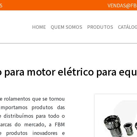
S
VENDAS@FB
HOME
QUEM SOMOS
PRODUTOS
CATÁLO
 para motor elétrico para eq
 e rolamentos que se tornou
 importamos produtos das
 e distribuímos para todo o
marcas do mercado, a FBM
e produtos inovadores e