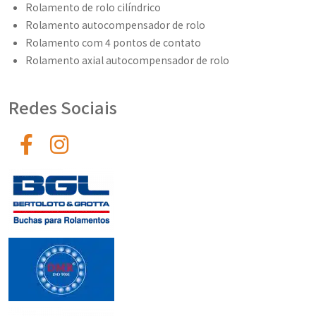
FBM Distribuidora
| Copyright © 2026 Todos os direitos Reservados.
Mapa do Site
G-Transparency
W3C
W3C
Desenvolvido por:
experts