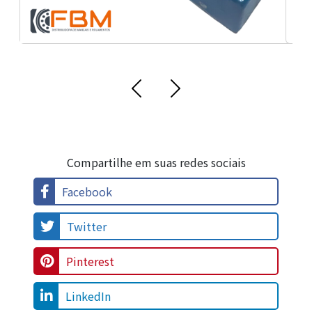
Pinterest
LinkedIn
Whatsapp
Email
Gmail
Outlook
Gerar QR
OUTROS LINKS RELACIONADOS